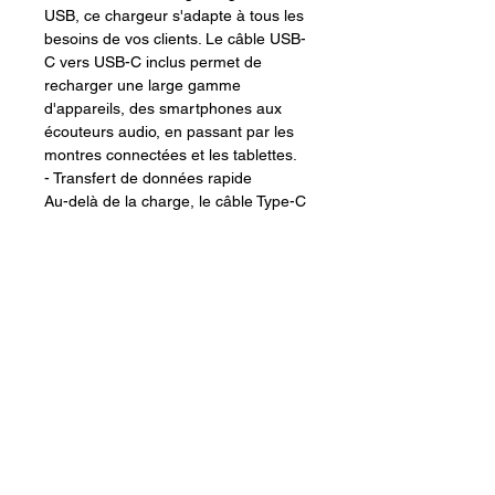
USB, ce chargeur s'adapte à tous les
besoins de vos clients. Le câble USB-
C vers USB-C inclus permet de
recharger une large gamme
d'appareils, des smartphones aux
écouteurs audio, en passant par les
montres connectées et les tablettes.
- Transfert de données rapide
Au-delà de la charge, le câble Type-C
fourni avec le chargeur permet
également un transfert de données à
haute vitesse. Vos clients
apprécieront cette fonctionnalité qui
leur permettra de synchroniser leurs
fichiers et informations rapidement et
sans effort entre leurs appareils USB-
C.
Technoperformance, 416 route de l'entre deux 97410 St Pierre