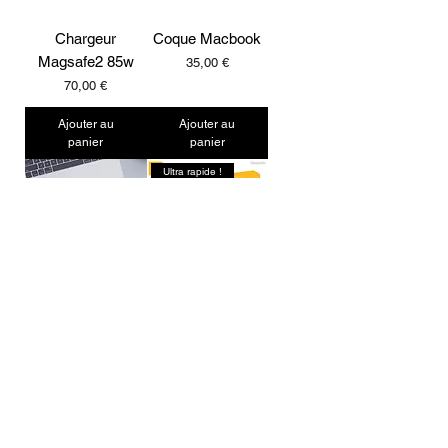
Chargeur
Coque Macbook
Magsafe2 85w
Prix
35,00 €
Prix
70,00 €
Ajouter au
Ajouter au
panier
panier
Ultra rapide !
Pochette pour
SSD Externe
Macbook
USB-C 1To
Prix
Prix
35,00 €
135,00 €
Ajouter au
Rupture de
panier
stock
Ultra rapide !