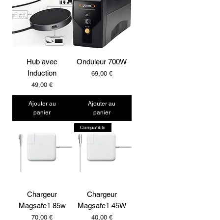
Hub avec
Onduleur 700W
Induction
Prix
69,00 €
Prix
49,00 €
Ajouter au
Ajouter au
panier
panier
Compatible
Chargeur
Chargeur
Magsafe1 85w
Magsafe1 45W
Prix
Prix
70,00 €
40,00 €