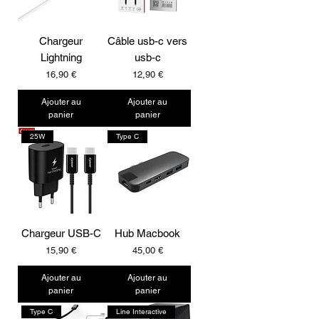
Chargeur
Câble usb-c vers
Lightning
usb-c
Prix
Prix
16,90 €
12,90 €
Ajouter au
Ajouter au
panier
panier
25W
Type C
Chargeur USB-C
Hub Macbook
Prix
Prix
15,90 €
45,00 €
Ajouter au
Ajouter au
panier
panier
Type C
Line Interactive