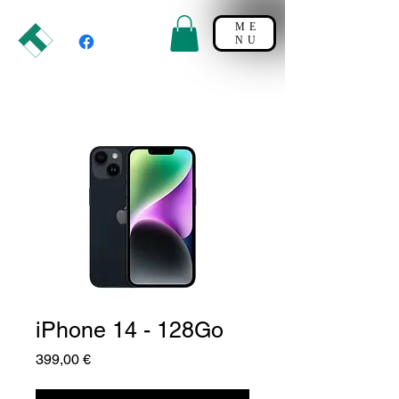
ME
NU
iPhone 14 - 128Go
Prix
399,00 €