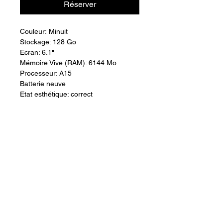
Réserver
Couleur: Minuit
Stockage: 128 Go
Ecran: 6.1"
Mémoire Vive (RAM): 6144 Mo
Processeur: A15
Batterie neuve
Etat esthétique: correct
Technoperformance, 416 route de l'entre deux 97410 St Pierre
RUN, SIRET
827 821 711 00039
- R.C.S. St Pierre Réunion
06.92.52.72.22
Conditions Générales
© 2023 par Technoperformance
Saint Pierre - Ravine des Cabris - Tampon - Entre Deux - Petite ile - St